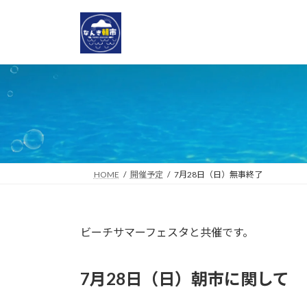
コ
ナ
ン
ビ
テ
ゲ
ン
ー
ツ
シ
へ
ョ
ス
ン
キ
に
ッ
移
プ
動
HOME
開催予定
7月28日（日）無事終了
ビーチサマーフェスタと共催です。
7月28日（日）朝市に関して