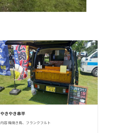
やきやき串平
内容 梅焼き鳥、フランクフルト