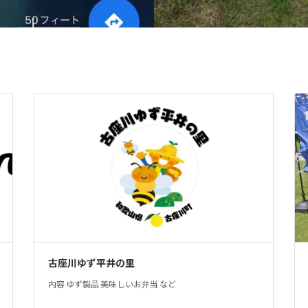
古座川ゆず平井の里
内容 ゆず製品 美味しいお弁当 など