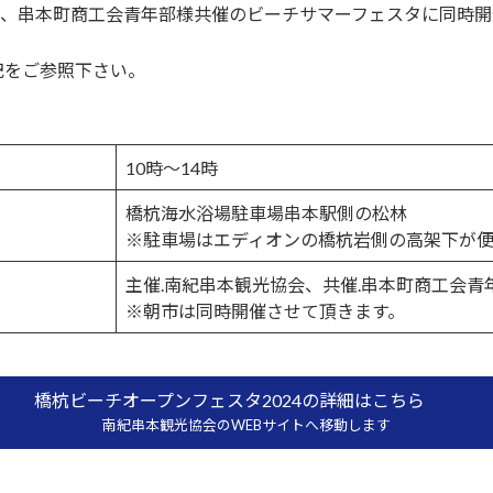
し、串本町商工会青年部様共催のビーチサマーフェスタに同時
記をご参照下さい。
10時～14時
橋杭海水浴場駐車場串本駅側の松林
※駐車場はエディオンの橋杭岩側の高架下が便
主催.南紀串本観光協会、共催.串本町商工会青
※朝市は同時開催させて頂きます。
橋杭ビーチオープンフェスタ2024の詳細はこちら
南紀串本観光協会のWEBサイトへ移動します