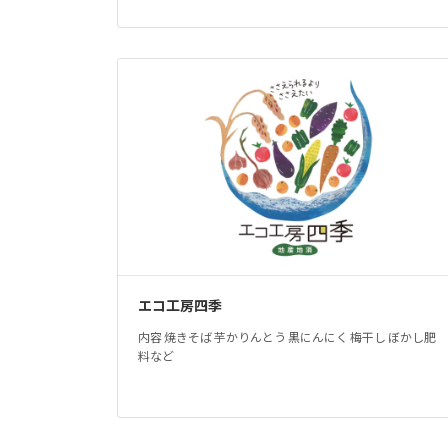
エコ工房四季
内容 焼きそば 芋かりんとう 黒にんにく 梅干し ぼかし肥
料など