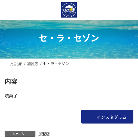
コ
ナ
ン
ビ
テ
ゲ
ン
ー
ツ
シ
へ
ョ
セ・ラ・セゾン
ス
ン
キ
に
ッ
移
プ
動
HOME
加盟店
セ・ラ・セゾン
内容
焼菓子
インスタグラム
加盟店
カテゴリー